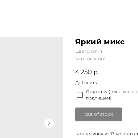
Яркий микс
Цветология
SKU:
BOX-009
4 250
р.
Добавить
Открытку (текст можн
подпишем)
Out of stock
Композиция из 13 ярких и 