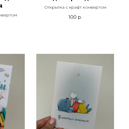
я
Открытка с крафт конвертом
онвертом
100
р.