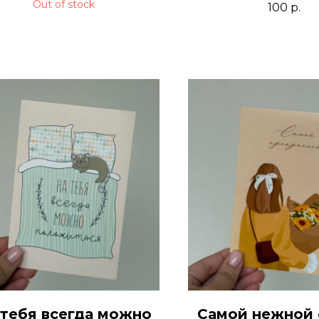
Out of stock
100
р.
 тебя всегда можно
Самой нежной 