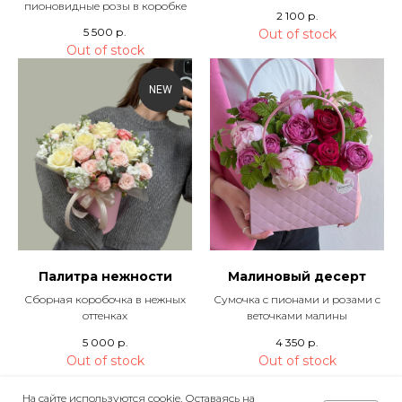
пионовидные розы в коробке
2 100
р.
5 500
р.
Out of stock
Out of stock
NEW
Палитра нежности
Малиновый десерт
Сборная коробочка в нежных
Сумочка с пионами и розами с
оттенках
веточками малины
5 000
р.
4 350
р.
Out of stock
Out of stock
На сайте используются cookie. Оставаясь на