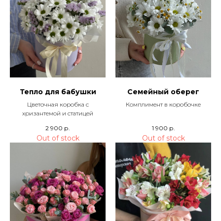
Тепло для бабушки
Семейный оберег
Цветочная коробка с
Комплимент в коробочке
хризантемой и статицей
2 900
р.
1 900
р.
Out of stock
Out of stock