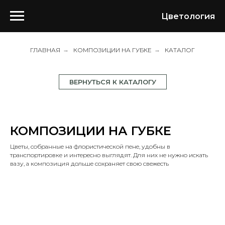
Цветология
ГЛАВНАЯ
→
КОМПОЗИЦИИ НА ГУБКЕ
→
КАТАЛОГ
ВЕРНУТЬСЯ К КАТАЛОГУ
КОМПОЗИЦИИ НА ГУБКЕ
Цветы, собранные на флористической пене, удобны в
транспортировке и интересно выглядят. Для них не нужно искать
вазу, а композиция дольше сохраняет свою свежесть