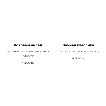
Розовый ангел
Вечная классика
Кустовые пионовидные розы в
Композиция из красных роз
коробке
4 000
р.
4 200
р.