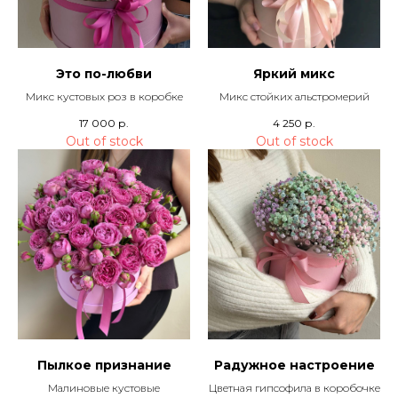
Это по-любви
Яркий микс
Микс кустовых роз в коробке
Микс стойких альстромерий
17 000
р.
4 250
р.
Out of stock
Out of stock
Пылкое признание
Радужное настроение
Малиновые кустовые
Цветная гипсофила в коробочке