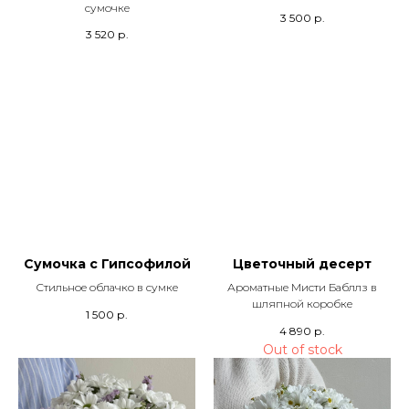
сумочке
3 500
р.
3 520
р.
Сумочка с Гипсофилой
Цветочный десерт
Стильное облачко в сумке
Ароматные Мисти Бабллз в
шляпной коробке
1 500
р.
4 890
р.
Out of stock