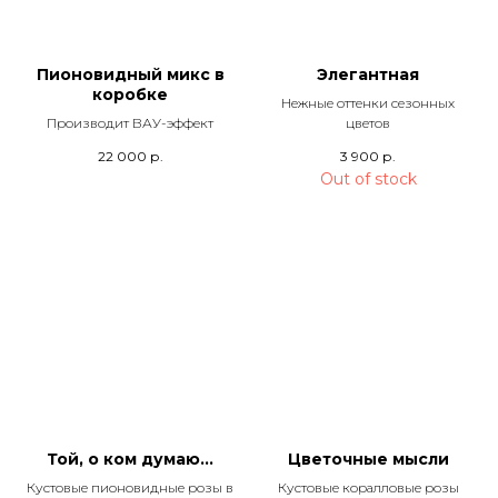
Пионовидный микс в
Элегантная
коробке
Нежные оттенки сезонных
Производит ВАУ-эффект
цветов
22 000
р.
3 900
р.
Out of stock
Той, о ком думаю...
Цветочные мысли
Кустовые пионовидные розы в
Кустовые коралловые розы