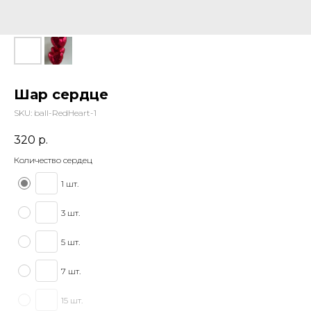
Шар сердце
SKU:
ball-RedHeart-1
320
р.
Количество сердец
1 шт.
3 шт.
5 шт.
7 шт.
15 шт.