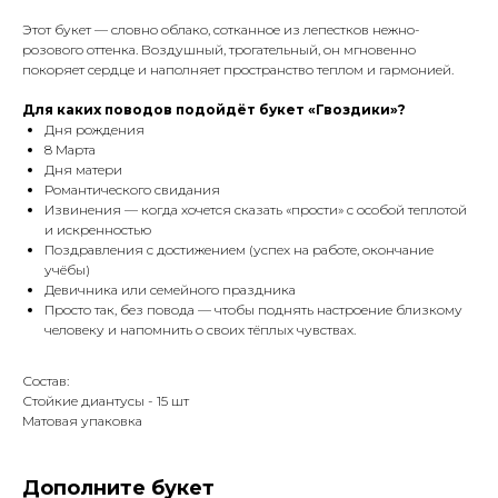
Этот букет — словно облако, сотканное из лепестков нежно-
розового оттенка. Воздушный, трогательный, он мгновенно
покоряет сердце и наполняет пространство теплом и гармонией.
Для каких поводов подойдёт букет «Гвоздики»?
Дня рождения
8 Марта
Дня матери
Романтического свидания
Извинения — когда хочется сказать «прости» с особой теплотой
и искренностью
Поздравления с достижением (успех на работе, окончание
учёбы)
Девичника или семейного праздника
Просто так, без повода — чтобы поднять настроение близкому
человеку и напомнить о своих тёплых чувствах.
Состав:
Стойкие диантусы - 15 шт
Матовая упаковка
Дополните букет