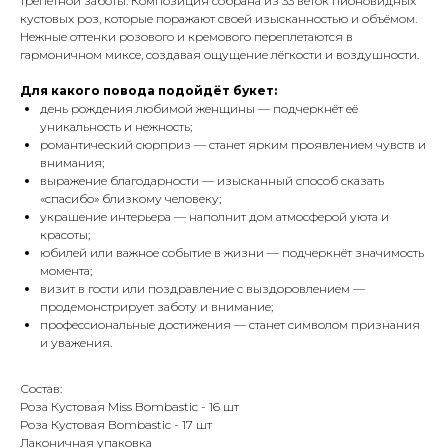
трепетной заботы. Композиция собрана из 33 веток пионовидных
кустовых роз, которые поражают своей изысканностью и объёмом.
Нежные оттенки розового и кремового переплетаются в
гармоничном миксе, создавая ощущение лёгкости и воздушности.
Для какого повода подойдёт букет:
день рождения любимой женщины — подчеркнёт её
уникальность и нежность;
романтический сюрприз — станет ярким проявлением чувств и
внимания;
выражение благодарности — изысканный способ сказать
«спасибо» близкому человеку;
украшение интерьера — наполнит дом атмосферой уюта и
красоты;
юбилей или важное событие в жизни — подчеркнёт значимость
момента;
визит в гости или поздравление с выздоровлением —
продемонстрирует заботу и внимание;
профессиональные достижения — станет символом признания
и уважения.
Состав:
Роза Кустовая Miss Bombastic - 16 шт
Роза Кустовая Bombastic - 17 шт
Лаконичная упаковка